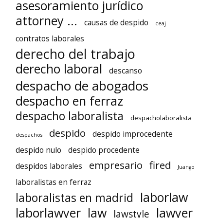
asesoramiento jurídico
attorney ...
causas de despido
ceaj
contratos laborales
derecho del trabajo
derecho laboral
descanso
despacho de abogados
despacho en ferraz
despacho laboralista
despacholaboralista
despido
despido improcedente
despachos
despido nulo
despido procedente
empresario
fired
despidos laborales
Juango
laboralistas en ferraz
laborlaw
laboralistas en madrid
laborlawyer
law
lawyer
lawstyle