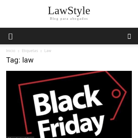
LawStyle
Blog para abogados
Inicio
Etiquetas
Law
Tag: law