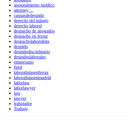
asesoramiento jurídico
attorney ...
causasdedespido
derecho del trabajo
derecho laboral
despacho de abogados
despacho en ferraz
despacholaboralista
despido
despidodisciplinario
despidoslaborales
empresario
fired
laboralistasenferraz
laboralistasenmadrid
laborlaw
laborlawyer
law
lawyer
trabajador
Trabajo