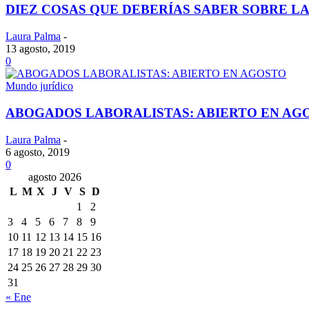
DIEZ COSAS QUE DEBERÍAS SABER SOBRE LA
Laura Palma
-
13 agosto, 2019
0
Mundo jurídico
ABOGADOS LABORALISTAS: ABIERTO EN AG
Laura Palma
-
6 agosto, 2019
0
agosto 2026
L
M
X
J
V
S
D
1
2
3
4
5
6
7
8
9
10
11
12
13
14
15
16
17
18
19
20
21
22
23
24
25
26
27
28
29
30
31
« Ene