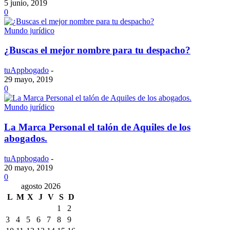
5 junio, 2019
0
Mundo jurídico
¿Buscas el mejor nombre para tu despacho?
tuAppbogado
-
29 mayo, 2019
0
Mundo jurídico
La Marca Personal el talón de Aquiles de los
abogados.
tuAppbogado
-
20 mayo, 2019
0
agosto 2026
L
M
X
J
V
S
D
1
2
3
4
5
6
7
8
9