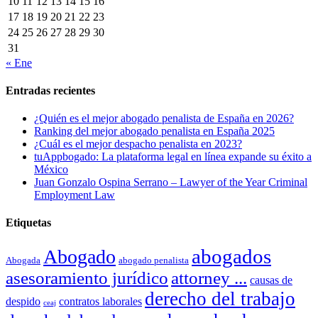
10
11
12
13
14
15
16
17
18
19
20
21
22
23
24
25
26
27
28
29
30
31
« Ene
Entradas recientes
¿Quién es el mejor abogado penalista de España en 2026?
Ranking del mejor abogado penalista en España 2025
¿Cuál es el mejor despacho penalista en 2023?
tuAppbogado: La plataforma legal en línea expande su éxito a
México
Juan Gonzalo Ospina Serrano – Lawyer of the Year Criminal
Employment Law
Etiquetas
abogados
Abogado
Abogada
abogado penalista
asesoramiento jurídico
attorney ...
causas de
derecho del trabajo
despido
contratos laborales
ceaj