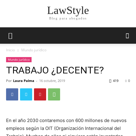
LawStyle
Blog para abogados
Inicio
Mundo jurídico
Mundo jurídico
TRABAJO ¿DECENTE?
Por
Laura Palma
-
16 octubre, 2019
419
0
En el año 2030 contaremos con 600 millones de nuevos
empleos según la OIT (Organización Internacional del