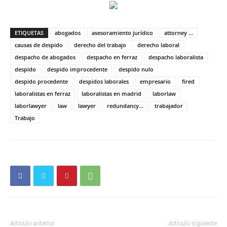
ETIQUETAS
abogados
asesoramiento jurídico
attorney ...
causas de despido
derecho del trabajo
derecho laboral
despacho de abogados
despacho en ferraz
despacho laboralista
despido
despido improcedente
despido nulo
despido procedente
despidos laborales
empresario
fired
laboralistas en ferraz
laboralistas en madrid
laborlaw
laborlawyer
law
lawyer
redundancy...
trabajador
Trabajo
Artículo anterior
Artículo siguiente