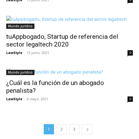
0
Mundo jurídico
tuAppbogado, Startup de referencia del
sector legaltech 2020
LawStyle
-
13 junio, 2021
0
Mundo jurídico
¿Cuál es la función de un abogado
penalista?
LawStyle
-
6 mayo, 2021
0
1
2
3