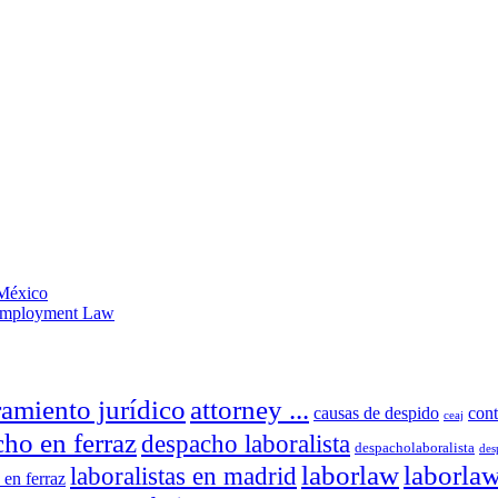
 México
 Employment Law
ramiento jurídico
attorney ...
causas de despido
cont
ceaj
ho en ferraz
despacho laboralista
despacholaboralista
des
laborlaw
laborla
laboralistas en madrid
s en ferraz