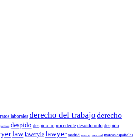
derecho del trabajo
derecho
ratos laborales
despido
despido improcedente
despido nulo
despido
pachos
wyer
law
lawyer
lawstyle
madrid
marcas españolas
marca personal