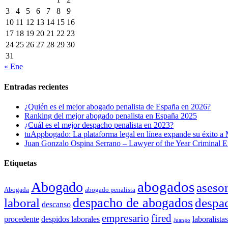
3
4
5
6
7
8
9
10
11
12
13
14
15
16
17
18
19
20
21
22
23
24
25
26
27
28
29
30
31
« Ene
Entradas recientes
¿Quién es el mejor abogado penalista de España en 2026?
Ranking del mejor abogado penalista en España 2025
¿Cuál es el mejor despacho penalista en 2023?
tuAppbogado: La plataforma legal en línea expande su éxito a
Juan Gonzalo Ospina Serrano – Lawyer of the Year Criminal
Etiquetas
abogados
Abogado
aseso
Abogada
abogado penalista
despacho de abogados
laboral
despac
descanso
empresario
fired
procedente
despidos laborales
laboralista
Juango