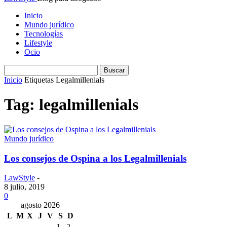
Inicio
Mundo jurídico
Tecnologías
Lifestyle
Ocio
Inicio
Etiquetas
Legalmillenials
Tag: legalmillenials
Mundo jurídico
Los consejos de Ospina a los Legalmillenials
LawStyle
-
8 julio, 2019
0
agosto 2026
L
M
X
J
V
S
D
1
2