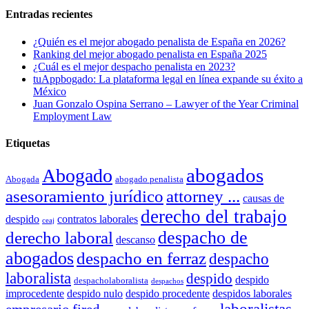
Entradas recientes
¿Quién es el mejor abogado penalista de España en 2026?
Ranking del mejor abogado penalista en España 2025
¿Cuál es el mejor despacho penalista en 2023?
tuAppbogado: La plataforma legal en línea expande su éxito a
México
Juan Gonzalo Ospina Serrano – Lawyer of the Year Criminal
Employment Law
Etiquetas
abogados
Abogado
Abogada
abogado penalista
asesoramiento jurídico
attorney ...
causas de
derecho del trabajo
despido
contratos laborales
ceaj
despacho de
derecho laboral
descanso
abogados
despacho en ferraz
despacho
laboralista
despido
despido
despacholaboralista
despachos
improcedente
despido nulo
despido procedente
despidos laborales