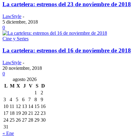
La cartelera: estrenos del 23 de noviembre de 2018
LawStyle
-
5 diciembre, 2018
0
Cine y Series
La cartelera: estrenos del 16 de noviembre de 2018
LawStyle
-
20 noviembre, 2018
0
agosto 2026
L
M
X
J
V
S
D
1
2
3
4
5
6
7
8
9
10
11
12
13
14
15
16
17
18
19
20
21
22
23
24
25
26
27
28
29
30
31
« Ene