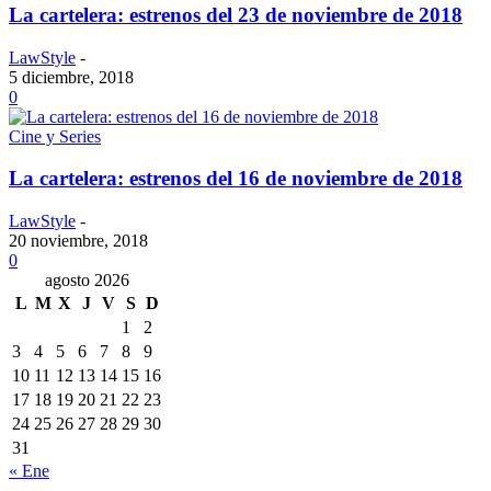
La cartelera: estrenos del 23 de noviembre de 2018
LawStyle
-
5 diciembre, 2018
0
Cine y Series
La cartelera: estrenos del 16 de noviembre de 2018
LawStyle
-
20 noviembre, 2018
0
agosto 2026
L
M
X
J
V
S
D
1
2
3
4
5
6
7
8
9
10
11
12
13
14
15
16
17
18
19
20
21
22
23
24
25
26
27
28
29
30
31
« Ene