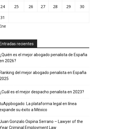
24
25
26
27
28
29
30
31
Ene
Entradas recientes
¿Quién es el mejor abogado penalista de España
en 2026?
Ranking del mejor abogado penalista en España
2025
¿Cuál es el mejor despacho penalista en 2023?
tuAppbogado: La plataforma legal en línea
expande su éxito a México
Juan Gonzalo Ospina Serrano – Lawyer of the
Year Criminal Employment Law