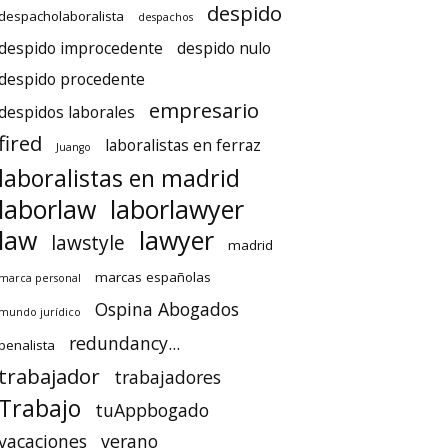
despido
despacholaboralista
despachos
despido improcedente
despido nulo
despido procedente
empresario
despidos laborales
fired
laboralistas en ferraz
Juango
laboralistas en madrid
laborlaw
laborlawyer
law
lawyer
lawstyle
madrid
marcas españolas
marca personal
Ospina Abogados
mundo jurídico
redundancy...
penalista
trabajador
trabajadores
Trabajo
tuAppbogado
vacaciones
verano