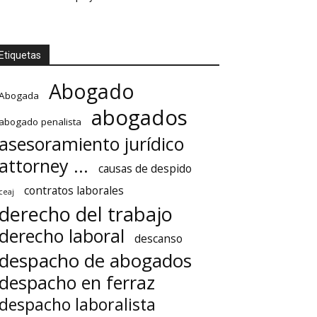
Etiquetas
Abogado
Abogada
abogados
abogado penalista
asesoramiento jurídico
attorney ...
causas de despido
contratos laborales
ceaj
derecho del trabajo
derecho laboral
descanso
despacho de abogados
despacho en ferraz
despacho laboralista