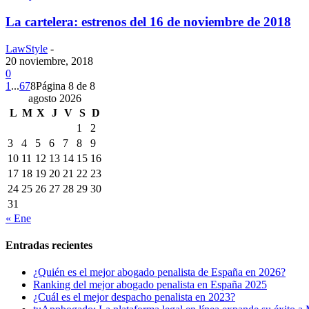
La cartelera: estrenos del 16 de noviembre de 2018
LawStyle
-
20 noviembre, 2018
0
1
...
6
7
8
Página 8 de 8
agosto 2026
L
M
X
J
V
S
D
1
2
3
4
5
6
7
8
9
10
11
12
13
14
15
16
17
18
19
20
21
22
23
24
25
26
27
28
29
30
31
« Ene
Entradas recientes
¿Quién es el mejor abogado penalista de España en 2026?
Ranking del mejor abogado penalista en España 2025
¿Cuál es el mejor despacho penalista en 2023?