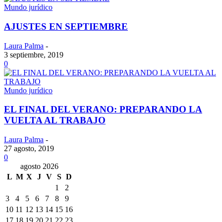
Mundo jurídico
AJUSTES EN SEPTIEMBRE
Laura Palma
-
3 septiembre, 2019
0
Mundo jurídico
EL FINAL DEL VERANO: PREPARANDO LA
VUELTA AL TRABAJO
Laura Palma
-
27 agosto, 2019
0
agosto 2026
L
M
X
J
V
S
D
1
2
3
4
5
6
7
8
9
10
11
12
13
14
15
16
17
18
19
20
21
22
23