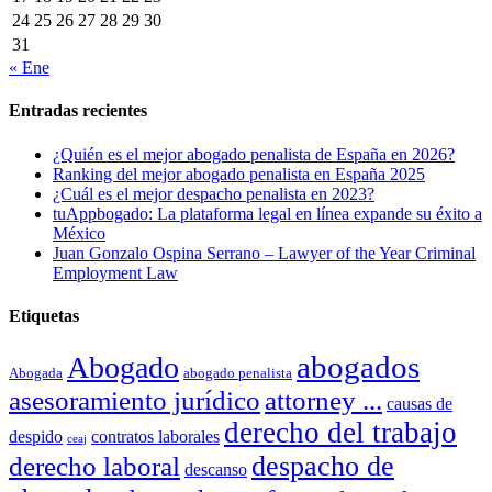
24
25
26
27
28
29
30
31
« Ene
Entradas recientes
¿Quién es el mejor abogado penalista de España en 2026?
Ranking del mejor abogado penalista en España 2025
¿Cuál es el mejor despacho penalista en 2023?
tuAppbogado: La plataforma legal en línea expande su éxito a
México
Juan Gonzalo Ospina Serrano – Lawyer of the Year Criminal
Employment Law
Etiquetas
abogados
Abogado
Abogada
abogado penalista
asesoramiento jurídico
attorney ...
causas de
derecho del trabajo
despido
contratos laborales
ceaj
despacho de
derecho laboral
descanso