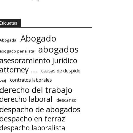
Etiquetas
Abogado
Abogada
abogados
abogado penalista
asesoramiento jurídico
attorney ...
causas de despido
contratos laborales
ceaj
derecho del trabajo
derecho laboral
descanso
despacho de abogados
despacho en ferraz
despacho laboralista