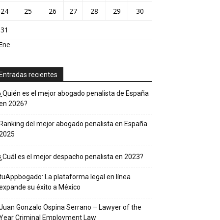
24
25
26
27
28
29
30
31
Ene
Entradas recientes
¿Quién es el mejor abogado penalista de España
en 2026?
Ranking del mejor abogado penalista en España
2025
¿Cuál es el mejor despacho penalista en 2023?
tuAppbogado: La plataforma legal en línea
expande su éxito a México
Juan Gonzalo Ospina Serrano – Lawyer of the
Year Criminal Employment Law