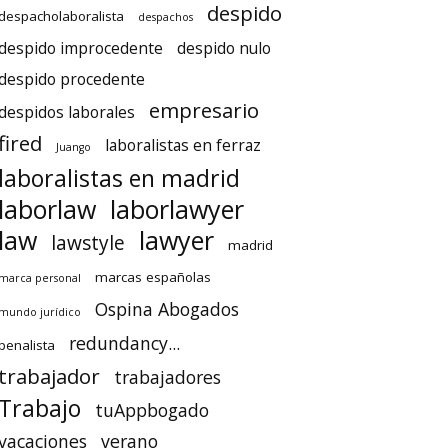
despido
despacholaboralista
despachos
despido improcedente
despido nulo
despido procedente
empresario
despidos laborales
fired
laboralistas en ferraz
Juango
laboralistas en madrid
laborlaw
laborlawyer
law
lawyer
lawstyle
madrid
marcas españolas
marca personal
Ospina Abogados
mundo jurídico
redundancy...
penalista
trabajador
trabajadores
Trabajo
tuAppbogado
vacaciones
verano