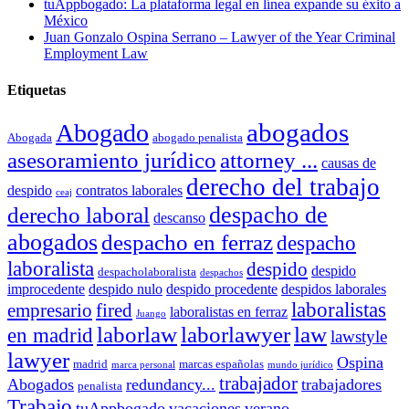
tuAppbogado: La plataforma legal en línea expande su éxito a
México
Juan Gonzalo Ospina Serrano – Lawyer of the Year Criminal
Employment Law
Etiquetas
abogados
Abogado
Abogada
abogado penalista
asesoramiento jurídico
attorney ...
causas de
derecho del trabajo
despido
contratos laborales
ceaj
despacho de
derecho laboral
descanso
abogados
despacho en ferraz
despacho
laboralista
despido
despido
despacholaboralista
despachos
improcedente
despido nulo
despido procedente
despidos laborales
laboralistas
empresario
fired
laboralistas en ferraz
Juango
laborlaw
laborlawyer
law
en madrid
lawstyle
lawyer
Ospina
madrid
marcas españolas
marca personal
mundo jurídico
trabajador
Abogados
redundancy...
trabajadores
penalista
Trabajo
tuAppbogado
vacaciones
verano