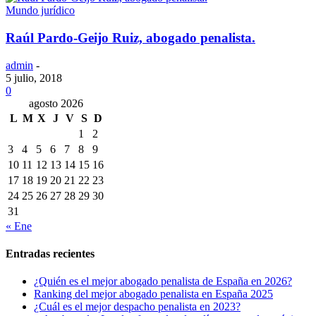
Mundo jurídico
Raúl Pardo-Geijo Ruiz, abogado penalista.
admin
-
5 julio, 2018
0
agosto 2026
L
M
X
J
V
S
D
1
2
3
4
5
6
7
8
9
10
11
12
13
14
15
16
17
18
19
20
21
22
23
24
25
26
27
28
29
30
31
« Ene
Entradas recientes
¿Quién es el mejor abogado penalista de España en 2026?
Ranking del mejor abogado penalista en España 2025
¿Cuál es el mejor despacho penalista en 2023?