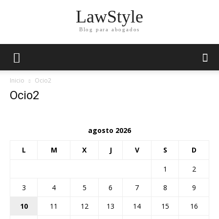
LawStyle
Blog para abogados
Inicio
Ocio2
Ocio2
agosto 2026
L
M
X
J
V
S
D
1
2
3
4
5
6
7
8
9
10
11
12
13
14
15
16