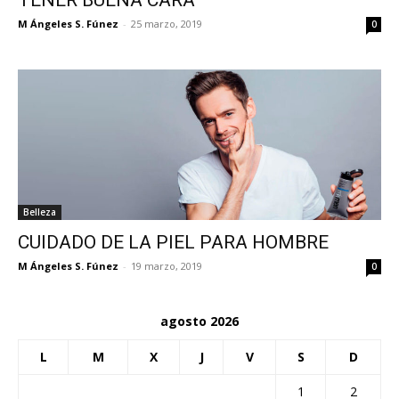
TENER BUENA CARA
M Ángeles S. Fúnez
-
25 marzo, 2019
0
Belleza
CUIDADO DE LA PIEL PARA HOMBRE
M Ángeles S. Fúnez
-
19 marzo, 2019
0
agosto 2026
L
M
X
J
V
S
D
1
2