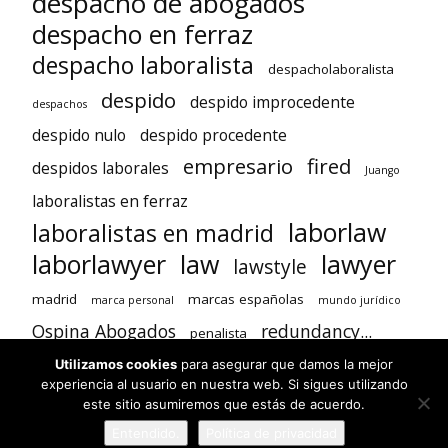
despacho de abogados
despacho en ferraz
despacho laboralista
despacholaboralista
despido
despido improcedente
despachos
despido nulo
despido procedente
empresario
fired
despidos laborales
Juango
laboralistas en ferraz
laborlaw
laboralistas en madrid
laborlawyer
law
lawyer
lawstyle
madrid
marcas españolas
marca personal
mundo jurídico
Ospina Abogados
redundancy...
penalista
Trabajo
trabajador
trabajadores
Utilizamos cookies
para asegurar que damos la mejor
experiencia al usuario en nuestra web. Si sigues utilizando
tuAppbogado
vacaciones
verano
este sitio asumiremos que estás de acuerdo.
Entendido.
Política de privacidad