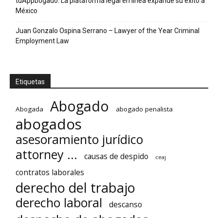
tuAppbogado: La plataforma legal en línea expande su éxito a
México
Juan Gonzalo Ospina Serrano – Lawyer of the Year Criminal
Employment Law
Etiquetas
Abogado
Abogada
abogado penalista
abogados
asesoramiento jurídico
attorney ...
causas de despido
ceaj
contratos laborales
derecho del trabajo
derecho laboral
descanso