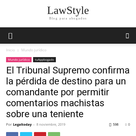
LawStyle
Blog para abogados
Inicio
Mundo jurídico
Mundo jurídico
tuAppbogado
El Tribunal Supremo confirma
la pérdida de destino para un
comandante por permitir
comentarios machistas
sobre una teniente
Por
Legaltoday
-
8 noviembre, 2019
598
0