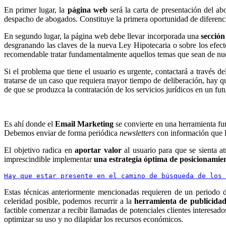
En primer lugar, la
página web
será la carta de presentación del ab
despacho de abogados. Constituye la primera oportunidad de diferenc
En segundo lugar, la página web debe llevar incorporada una
sección
desgranando las claves de la nueva Ley Hipotecaria o sobre los efecto
recomendable tratar fundamentalmente aquellos temas que sean de nu
Si el problema que tiene el usuario es urgente, contactará a través d
tratarse de un caso que requiera mayor tiempo de deliberación, hay q
de que se produzca la contratación de los servicios jurídicos en un fu
Es ahí donde el
Email Marketing
se convierte en una herramienta fun
Debemos enviar de forma periódica
newsletters
con información que le
El objetivo radica en
aportar valor
al usuario para que se sienta at
imprescindible implementar
una estrategia óptima de posicionami
Hay que estar presente en el camino de búsqueda de los 
Estas técnicas anteriormente mencionadas requieren de un periodo d
celeridad posible, podemos recurrir a la
herramienta de publicida
factible comenzar a recibir llamadas de potenciales clientes interesad
optimizar su uso y no dilapidar los recursos económicos.