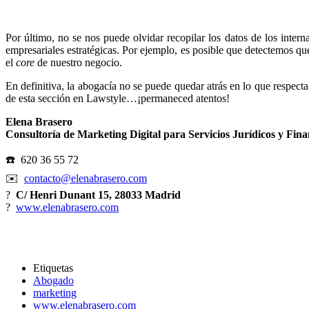
Por último, no se nos puede olvidar recopilar los datos de los inte
empresariales estratégicas. Por ejemplo, es posible que detectemos qu
el
core
de nuestro negocio.
En definitiva, la abogacía no se puede quedar atrás en lo que respect
de esta sección en Lawstyle…¡permaneced atentos!
Elena Brasero
Consultoría de Marketing Digital para Servicios Jurídicos y Fina
☎️
620 36 55 72
✉️
contacto@elenabrasero.com
?
C/ Henri Dunant 15, 28033 Madrid
?
www.elenabrasero.com
Etiquetas
Abogado
marketing
www.elenabrasero.com