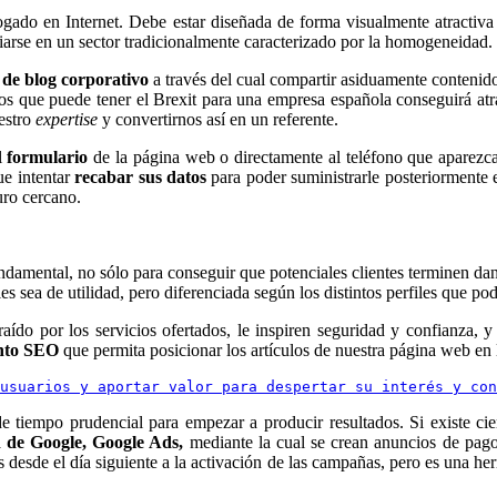
ogado en Internet. Debe estar diseñada de forma visualmente atractiva
iarse en un sector tradicionalmente caracterizado por la homogeneidad.
 de blog corporativo
a través del cual compartir asiduamente contenidos
s que puede tener el Brexit para una empresa española conseguirá atrae
estro
expertise
y convertirnos así en un referente.
el
formulario
de la página web o directamente al teléfono que aparezc
ue intentar
recabar sus datos
para poder suministrarle posteriormente e
turo cercano.
damental, no sólo para conseguir que potenciales clientes terminen dando
s sea de utilidad, pero diferenciada según los distintos perfiles que p
raído por los servicios ofertados, le inspiren seguridad y confianza, y 
ento SEO
que permita posicionar los artículos de nuestra página web en 
usuarios y aportar valor para despertar su interés y con
e tiempo prudencial para empezar a producir resultados. Si existe ci
d de Google, Google Ads,
mediante la cual se crean anuncios de pag
os desde el día siguiente a la activación de las campañas, pero es una h