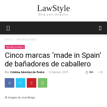
LawStyle
Blog para abogados
Inicio
Mundo jurídico
Mundo jurídico
Cinco marcas ‘made in Spain’
de bañadores de caballero
Por
Cristina Sánchez de Pedro
-
12 febrero, 2019
384
0
© Imagen de Joel Bengs.