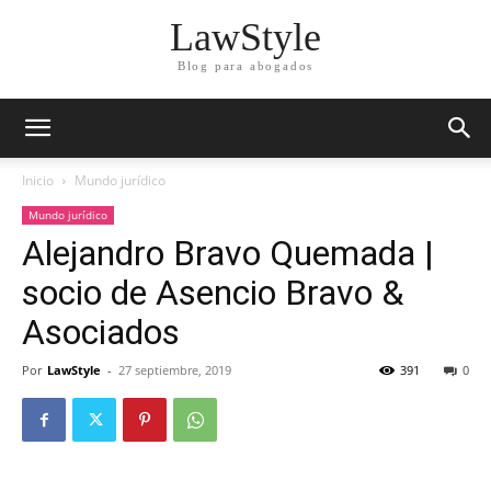
LawStyle
Blog para abogados
Inicio
Mundo jurídico
Mundo jurídico
Alejandro Bravo Quemada |
socio de Asencio Bravo &
Asociados
Por
LawStyle
-
27 septiembre, 2019
391
0