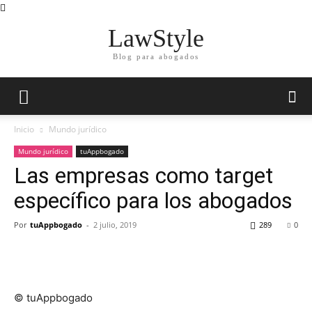
LawStyle
Blog para abogados
Inicio
Mundo jurídico
Mundo jurídico
tuAppbogado
Las empresas como target
específico para los abogados
Por
tuAppbogado
-
2 julio, 2019
289
0
© tuAppbogado