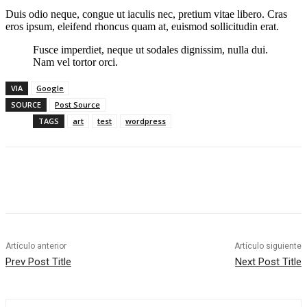
Duis odio neque, congue ut iaculis nec, pretium vitae libero. Cras
eros ipsum, eleifend rhoncus quam at, euismod sollicitudin erat.
Fusce imperdiet, neque ut sodales dignissim, nulla dui.
Nam vel tortor orci.
VIA
Google
SOURCE
Post Source
TAGS
art
test
wordpress
Artículo anterior
Artículo siguiente
Prev Post Title
Next Post Title