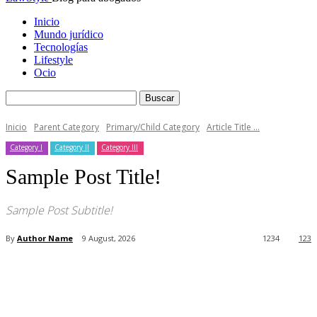
Inicio
Mundo jurídico
Tecnologías
Lifestyle
Ocio
Inicio
Parent Category
Primary/Child Category
Article Title ...
Category I
Category II
Category III
Sample Post Title!
Sample Post Subtitle!
By
Author Name
9 August, 2026
1234
123